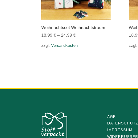
Weihnachtsset Weihnachtstraum
Weih
18,99
€
–
24,99
€
18,
zzgl.
Versandkosten
zzgl
AGB
DATENSCHUT
IMPRESSUM
WIDERRUFSE