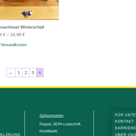
nachtsset Winterschlaf
99
€
–
24,99
€
.
Versandkosten
←
1
2
3
4
FÜR UNT
Zahlungsarten
Z
KONTAKT
Paypal, SEPA-Lastschrift,
KARRIER
Kreditkarte
RKLÄRUNG
ÜBER UN