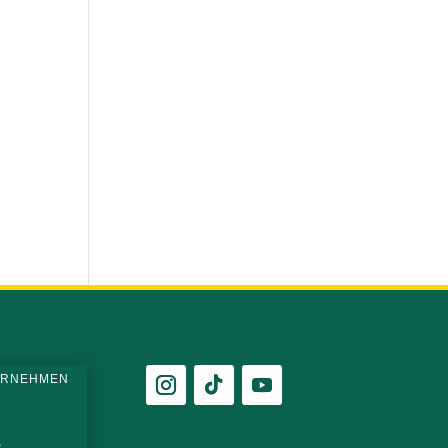
ERNEHMEN
E
S